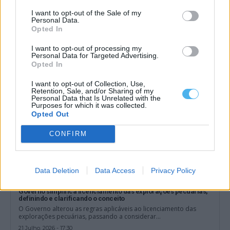
Parlamento recomenda preço mínimo para a lã e criação de
lavadouro nacional
I want to opt-out of the Sale of my
Personal Data.
A Assembleia da República recomendou ao Governo a criação de
uma estratégia nacional para...
Opted In
21 Julho, 2026 - 21:00
I want to opt-out of processing my
Personal Data for Targeted Advertising.
Opted In
I want to opt-out of Collection, Use,
Retention, Sale, and/or Sharing of my
Personal Data that Is Unrelated with the
Purposes for which it was collected.
Opted Out
CONFIRM
Data Deletion
Data Access
Privacy Policy
Governo simplifica licenciamento das explorações pecuárias,
definindo e clarificando o conceito
O Governo alterou as regras aplicáveis ao licenciamento das
explorações pecuárias, passando a considerar...
21 Julho, 2026 - 17:30