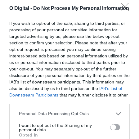
O Digital -
Do Not Process My Personal Information
If you wish to opt-out of the sale, sharing to third parties, or
Parlamento consagra 11 de novembro como Dia Nacional das
processing of your personal or sensitive information for
Raças Autóctones
targeted advertising by us, please use the below opt-out
A Assembleia da República consagrou o dia 11 de novembro
section to confirm your selection. Please note that after your
como Dia Nacional das...
opt-out request is processed you may continue seeing
22 Julho, 2026 - 20:00
interest-based ads based on personal information utilized by
us or personal information disclosed to third parties prior to
your opt-out. You may separately opt-out of the further
disclosure of your personal information by third parties on the
IAB’s list of downstream participants. This information may
also be disclosed by us to third parties on the
IAB’s List of
Downstream Participants
that may further disclose it to other
third parties.
Personal Data Processing Opt Outs
I want to opt-out of the Sharing of my
personal data.
Opted In