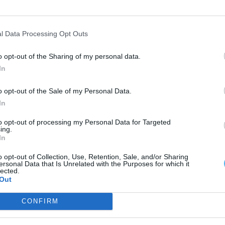
Baixo Alentejo
Prisão preventiva para suspeito de
l Data Processing Opt Outs
tentativa de homicídio e agressão
o opt-out of the Sharing of my personal data.
em Ferreira do Alentejo
In
Lusa
-
15 Julho, 2026 - 18:34
o opt-out of the Sale of my Personal Data.
In
to opt-out of processing my Personal Data for Targeted
ing.
In
Baixo Alentejo
o opt-out of Collection, Use, Retention, Sale, and/or Sharing
ersonal Data that Is Unrelated with the Purposes for which it
Homem detido pela PJ por
lected.
Out
suspeita de maus-tratos que
causaram morte de bebé em Serpa
CONFIRM
Luís Diabão
-
15 Julho, 2026 - 12:17