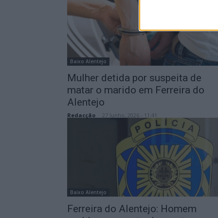
Baixo Alentejo
Mulher detida por suspeita de
matar o marido em Ferreira do
Alentejo
Redacção
-
27 Junho, 2026 - 11:41
Baixo Alentejo
Ferreira do Alentejo: Homem