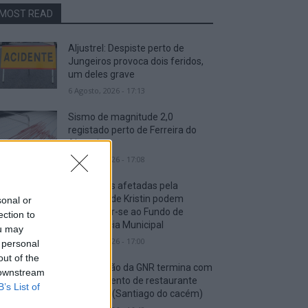
MOST READ
Aljustrel: Despiste perto de
Jungeiros provoca dois feridos,
um deles grave
6 Agosto, 2026 - 17:13
Sismo de magnitude 2,0
registado perto de Ferreira do
Alentejo
6 Agosto, 2026 - 17:08
Freguesias afetadas pela
tempestade Kristin podem
sonal or
candidatar-se ao Fundo de
ection to
Emergência Municipal
ou may
6 Agosto, 2026 - 17:00
 personal
out of the
Fiscalização da GNR termina com
 downstream
encerramento de restaurante
B’s List of
em Abela (Santiago do cacém)