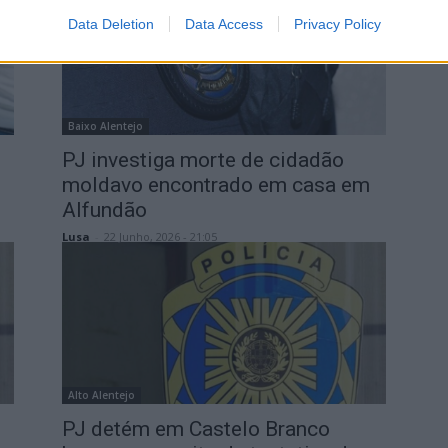
Data Deletion
Data Access
Privacy Policy
Baixo Alentejo
PJ investiga morte de cidadão
moldavo encontrado em casa em
Alfundão
Lusa
-
22 Junho, 2026 - 21:05
Alto Alentejo
PJ detém em Castelo Branco