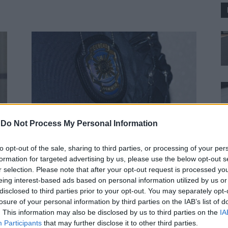
Segurança e Justiça
-
Do Not Process My Personal Information
Autoridades já apreenderam mais
cocaína em 2026 do que em todo
to opt-out of the sale, sharing to third parties, or processing of your per
o ano de 2025
formation for targeted advertising by us, please use the below opt-out s
Lusa
-
5 Agosto, 2026 - 16:52
r selection. Please note that after your opt-out request is processed y
eing interest-based ads based on personal information utilized by us or
disclosed to third parties prior to your opt-out. You may separately opt-
losure of your personal information by third parties on the IAB’s list of
. This information may also be disclosed by us to third parties on the
IA
Participants
that may further disclose it to other third parties.