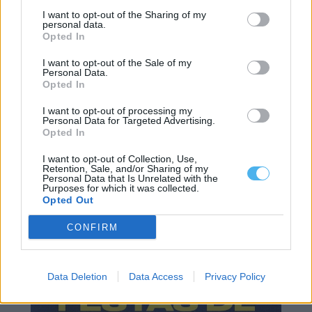
Alto Alentejo
I want to opt-out of the Sharing of my
personal data.
Férias de Verão em Sousel levam
Opted In
crianças a conhecer bombeiros, GNR e
instituições locais
I want to opt-out of the Sale of my
Personal Data.
Luís Diabão
-
25 Julho, 2026 - 10:00
Opted In
I want to opt-out of processing my
Personal Data for Targeted Advertising.
Opted In
I want to opt-out of Collection, Use,
Retention, Sale, and/or Sharing of my
Personal Data that Is Unrelated with the
Purposes for which it was collected.
Opted Out
Baixo Alentejo
Festas de Alvito decorrem de 31 de
CONFIRM
julho a 2 de agosto com música,
largadas e brunch alentejano
Data Deletion
Data Access
Privacy Policy
Luís Diabão
-
18 Julho, 2026 - 11:00