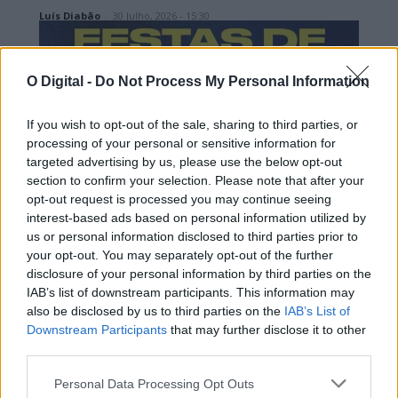
Luís Diabão
-
30 Julho, 2026 - 15:30
O Digital -
Do Not Process My Personal Information
If you wish to opt-out of the sale, sharing to third parties, or
processing of your personal or sensitive information for
targeted advertising by us, please use the below opt-out
Alentejo Central
section to confirm your selection. Please note that after your
Redondo: Festas de Agosto começam
opt-out request is processed you may continue seeing
interest-based ads based on personal information utilized by
na quinta-feira
us or personal information disclosed to third parties prior to
Lusa
-
29 Julho, 2026 - 08:00
your opt-out. You may separately opt-out of the further
disclosure of your personal information by third parties on the
IAB’s list of downstream participants. This information may
also be disclosed by us to third parties on the
IAB’s List of
Downstream Participants
that may further disclose it to other
third parties.
Personal Data Processing Opt Outs