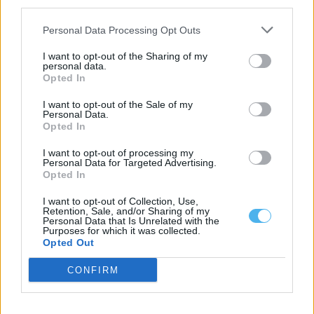
third parties.
Personal Data Processing Opt Outs
Évora acolhe edição de 2026 do Summit GO4TRAVEL
I want to opt-out of the Sharing of my
Évora vai receber o Summit GO4TRAVEL 2026 entre os dias 13 e
personal data.
15 de...
Opted In
6 Agosto, 2026 - 15:28
I want to opt-out of the Sale of my
Personal Data.
Opted In
I want to opt-out of processing my
Personal Data for Targeted Advertising.
Opted In
I want to opt-out of Collection, Use,
Retention, Sale, and/or Sharing of my
Personal Data that Is Unrelated with the
Purposes for which it was collected.
Opted Out
CONFIRM
Liga 3 arranca este fim de semana com Lusitano de Évora em
cena: Conheça o calendário