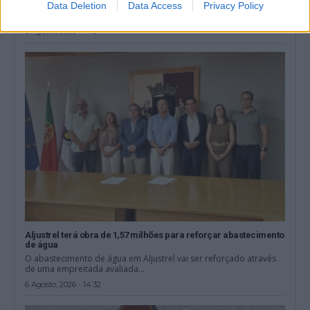
A Liga 3 Placard arranca este fim de semana, com a primeira
Data Deletion
Data Access
Privacy Policy
jornada marcada...
6 Agosto, 2026 - 14:51
Aljustrel terá obra de 1,57 milhões para reforçar abastecimento
de água
O abastecimento de água em Aljustrel vai ser reforçado através
de uma empreitada avaliada...
6 Agosto, 2026 - 14:32