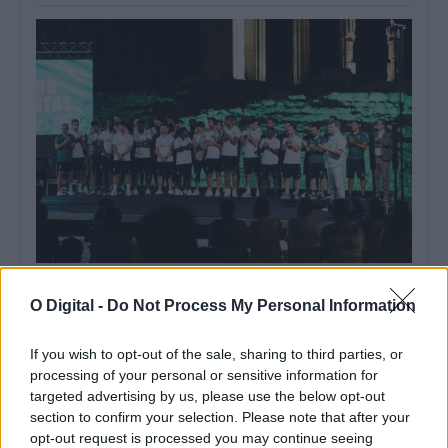
Liga 3 arranca este fim de semana com Lusitano de Évora em
cena: Conheça o calendário
O Digital -
Do Not Process My Personal Information
A Liga 3 Placard arranca este fim de semana, com a primeira
jornada marcada...
If you wish to opt-out of the sale, sharing to third parties, or
6 Agosto, 2026 - 14:51
processing of your personal or sensitive information for
targeted advertising by us, please use the below opt-out
section to confirm your selection. Please note that after your
opt-out request is processed you may continue seeing