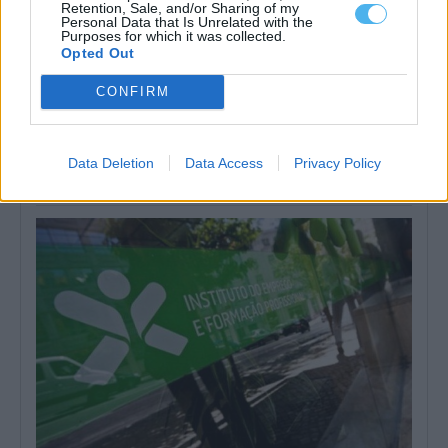
Retention, Sale, and/or Sharing of my
Personal Data that Is Unrelated with the
Purposes for which it was collected.
Opted Out
CONFIRM
Homem procurado na Moldova por tráfico de seres humanos
detido em Reguengos de Monsaraz
Um homem de 31 anos foi detido pela PSP em Reguengos de
Data Deletion
Data Access
Privacy Policy
Monsaraz em...
6 Agosto, 2026 - 11:33