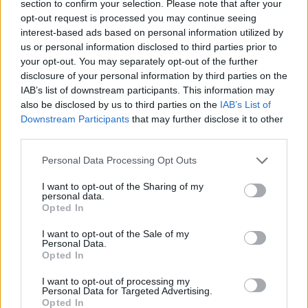
section to confirm your selection. Please note that after your
opt-out request is processed you may continue seeing
interest-based ads based on personal information utilized by
us or personal information disclosed to third parties prior to
your opt-out. You may separately opt-out of the further
disclosure of your personal information by third parties on the
IAB’s list of downstream participants. This information may
also be disclosed by us to third parties on the
IAB’s List of
Downstream Participants
that may further disclose it to other
third parties.
Personal Data Processing Opt Outs
I want to opt-out of the Sharing of my
personal data.
Freguesias afetadas pela tempestade Kristin podem
candidatar-se ao Fundo de Emergência Municipal
Opted In
As freguesias afetadas pela tempestade Kristin podem
candidatar-se ao Fundo de Emergência Municipal (FEM)...
I want to opt-out of the Sale of my
Personal Data.
6 Agosto, 2026 - 17:00
Opted In
I want to opt-out of processing my
Personal Data for Targeted Advertising.
Opted In