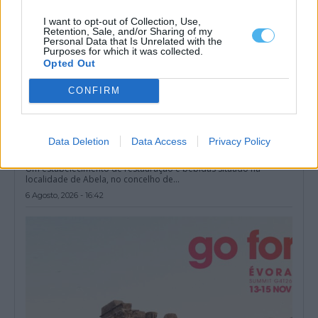
I want to opt-out of Collection, Use,
Retention, Sale, and/or Sharing of my
Personal Data that Is Unrelated with the
Purposes for which it was collected.
Opted Out
CONFIRM
Data Deletion
Data Access
Privacy Policy
Fiscalização da GNR termina com encerramento de
restaurante em Abela (Santiago do cacém)
Um estabelecimento de restauração e bebidas situado na
localidade de Abela, no concelho de...
6 Agosto, 2026 - 16:42