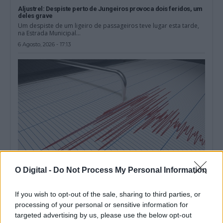
Aljustrel: Despiste perto de Jungeiros provoca dois feridos, um
deles grave
Um despiste de um ligeiro de passageiros teve lugar esta tarde,
na Estrada Municipal...
6 Agosto, 2026 - 17:13
O Digital -
Do Not Process My Personal Information
Sismo de magnitude 2,0 registado perto de Ferreira do Alentejo
If you wish to opt-out of the sale, sharing to third parties, or
Um sismo de magnitude 2,0 foi registado na manhã desta quinta-
processing of your personal or sensitive information for
feira, 6 de agosto,...
targeted advertising by us, please use the below opt-out
6 Agosto, 2026 - 17:08