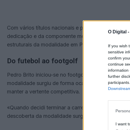
Com vários títulos nacionais e presença em compet
O Digital 
dedicação e da componente mental na evolução de
estruturais da modalidade em Portugal.
If you wish 
sensitive in
confirm you
Do futebol ao footgolf
continue se
information 
Pedro Brito iniciou-se no footgolf em 2018, após te
further disc
participants
modalidade surgiu de forma ocasional, numa exper
Downstream 
manter a vertente competitiva.
«Quando decidi terminar a carreira de futebolista,
Persona
descoberta da modalidade surgiu por indicação de
I want t