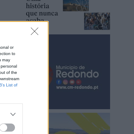
sonal or
ection to
ou may
 personal
out of the
 downstream
B’s List of