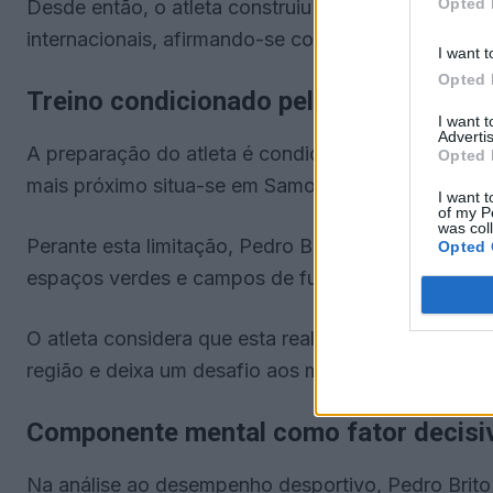
Opted 
Desde então, o atleta construiu um percurso marca
internacionais, afirmando-se como um dos nomes ma
I want t
Opted 
Treino condicionado pela ausência de 
I want 
Advertis
A preparação do atleta é condicionada pela inexis
Opted 
mais próximo situa-se em Samora Correia, a cerca 
I want t
of my P
was col
Perante esta limitação, Pedro Brito recorre a soluç
Opted 
espaços verdes e campos de futebol para treinar.
O atleta considera que esta realidade representa
região e deixa um desafio aos municípios para a cri
Componente mental como fator decisi
Na análise ao desempenho desportivo, Pedro Brito