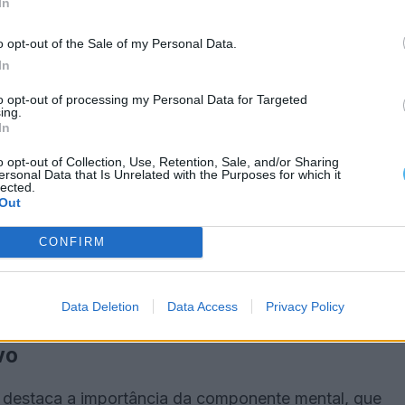
In
do por títulos nacionais e presença em provas
is consistentes do circuito português .
o opt-out of the Sale of my Personal Data.
In
infraestruturas
to opt-out of processing my Personal Data for Targeted
ing.
tência de campos de footgolf no Alentejo. O campo
In
de 100 quilómetros.
o opt-out of Collection, Use, Retention, Sale, and/or Sharing
ersonal Data that Is Unrelated with the Purposes for which it
lected.
ões alternativas na cidade de Évora, utilizando
Out
CONFIRM
 um entrave ao desenvolvimento da modalidade na
ação de infraestruturas.
Data Deletion
Data Access
Privacy Policy
vo
 destaca a importância da componente mental, que