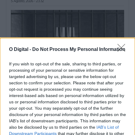
5 Agosto, 2026 - 23:32
O Digital -
Do Not Process My Personal Information
If you wish to opt-out of the sale, sharing to third parties, or
processing of your personal or sensitive information for
targeted advertising by us, please use the below opt-out
section to confirm your selection. Please note that after your
opt-out request is processed you may continue seeing
Um dos detidos na operação da PJ em Sines morreu na prisão
Um dos três detidos na operação da Polícia Judiciária que
interest-based ads based on personal information utilized by
resultou na apreensão de...
us or personal information disclosed to third parties prior to
5 Agosto, 2026 - 18:01
your opt-out. You may separately opt-out of the further
disclosure of your personal information by third parties on the
IAB’s list of downstream participants. This information may
also be disclosed by us to third parties on the
IAB’s List of
Downstream Participants
that may further disclose it to other