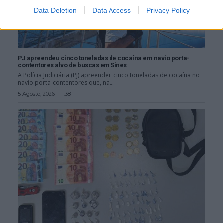
Data Deletion
Data Access
Privacy Policy
PJ apreendeu cinco toneladas de cocaína em navio porta-
contentores alvo de buscas em Sines
A Polícia Judiciária (PJ) apreendeu cinco toneladas de cocaína no
navio porta-contentores que, na...
5 Agosto, 2026 - 11:38