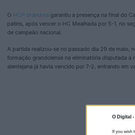
O
HCP Grândola
garantiu a presença na final do 
patins, após vencer o HC Mealhada por 5-1, no se
de campeão nacional.
A partida realizou-se no passado dia 29 de maio, 
formação grandolense na eliminatória disputada à m
alentejana já havia vencido por 7-2, entrando em 
O Digital 
If you wish 