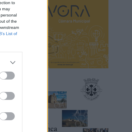
ection to
ou may
 personal
out of the
 downstream
B’s List of