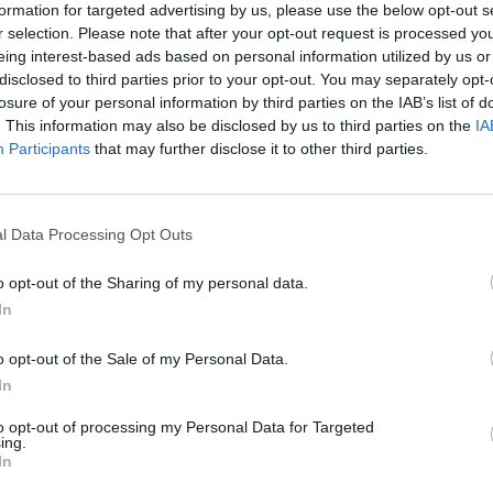
formation for targeted advertising by us, please use the below opt-out s
r selection. Please note that after your opt-out request is processed y
eing interest-based ads based on personal information utilized by us or
disclosed to third parties prior to your opt-out. You may separately opt-
cesso à final da competição nacional, alcançando
losure of your personal information by third parties on the IAB’s list of
. This information may also be disclosed by us to third parties on the
IA
Participants
that may further disclose it to other third parties.
Herrero, que marcou por duas vezes, Guillem Ribas
l Data Processing Opt Outs
o opt-out of the Sharing of my personal data.
In
e o HCP
Grândola
conquistar o título nacional de
o opt-out of the Sale of my Personal Data.
In
 Pavilhão José Afonso, em Grândola, onde é
to opt-out of processing my Personal Data for Targeted
ing.
r a equipa na luta pelo campeonato nacional.
In