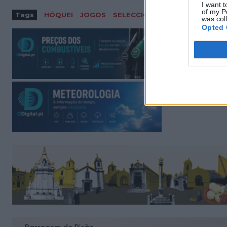
I want t
of my P
Tags
HÓQUEI
JOGOS
SELECCIONAR GRÂNDOLA GR
was col
Opted 