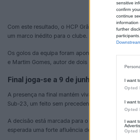
sensitive in
confirm you
continue se
information 
Com este resultado, o HCP Grândola assegurou o a
further disc
um marco inédito para o clube.
participants
Downstream 
Os golos da equipa foram apontados por Santiago 
e Martim Gomes, autor de dois golos.
Persona
Final joga-se a 9 de junho
I want t
Opted 
A presença na final mantém viva a possibilidade d
I want t
Sub-23, um feito sem precedentes para o clube.
Opted 
A decisão está marcada para o dia 9 de junho, no
I want 
Advertis
esperada uma forte afluência de público para apoia
Opted 