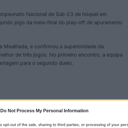
Campeonato Nacional de Sub-23 de hóquei em
gundo jogo da meia-final do play-off de apuramento
na Mealhada, e confirmou a superioridade da
elhor de três jogos. No primeiro encontro, a equipa
vantagem para o segundo duelo.
-
Do Not Process My Personal Information
to opt-out of the sale, sharing to third parties, or processing of your per