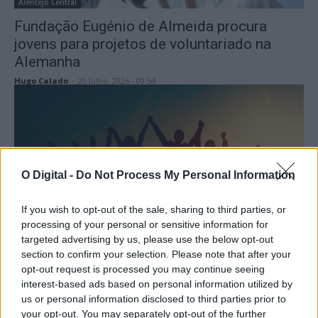
Alentejo Central
Fundação Eugénio de Almeida procura
jovens para projetos de voluntariado na
Alemanha
Hugo Calado
-
20 Julho, 2026 - 09:54
O Digital -
Do Not Process My Personal Information
If you wish to opt-out of the sale, sharing to third parties, or
Alentejo
processing of your personal or sensitive information for
targeted advertising by us, please use the below opt-out
FRAJAL promove visitas às associações
section to confirm your selection. Please note that after your
juvenis do Alentejo para reforçar
opt-out request is processed you may continue seeing
participação cívica e valores europeus
interest-based ads based on personal information utilized by
us or personal information disclosed to third parties prior to
Hugo Calado
-
18 Julho, 2026 - 13:00
your opt-out. You may separately opt-out of the further