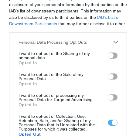
disclosure of your personal information by third parties on the
IAB’s list of downstream participants. This information may
also be disclosed by us to third parties on the
IAB’s List of
Downstream Participants
that may further disclose it to other
third parties.
Personal Data Processing Opt Outs
I want to opt-out of the Sharing of my
Alentejo
personal data.
Alentejo continua a envelhecer e mantém-
Opted In
se entre as regiões mais envelhecidas do
I want to opt-out of the Sale of my
país
Personal Data.
Opted In
Hugo Calado
-
17 Julho, 2026 - 15:30
I want to opt-out of processing my
Personal Data for Targeted Advertising.
Opted In
I want to opt-out of Collection, Use,
Retention, Sale, and/or Sharing of my
Personal Data that Is Unrelated with the
Purposes for which it was collected.
Opted Out