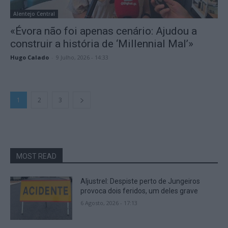
Alentejo Central
«Évora não foi apenas cenário: Ajudou a
construir a história de ‘Millennial Mal’»
Hugo Calado
-
9 Julho, 2026 - 14:33
1
2
3
MOST READ
Aljustrel: Despiste perto de Jungeiros
provoca dois feridos, um deles grave
6 Agosto, 2026 - 17:13