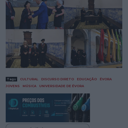
Tags
CULTURAL
DISCURSO DIRETO
EDUCAÇÃO
ÉVORA
JOVENS
MÚSICA
UNIVERSIDADE DE ÉVORA