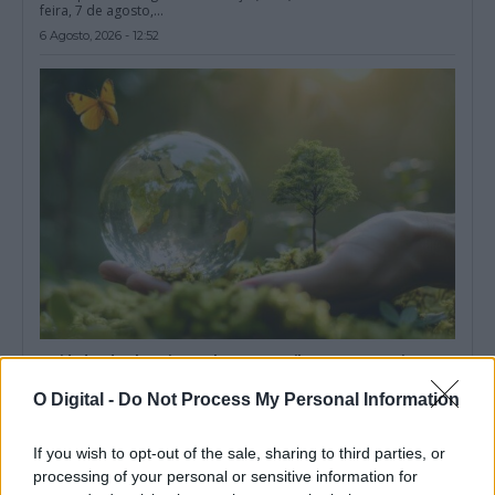
feira, 7 de agosto,...
6 Agosto, 2026 - 12:52
Entidades do Alentejo recebem 738,8 mil euros para projetos
em áreas protegidas
Quatro entidades com ligação ao Alentejo vão receber um total
O Digital -
Do Not Process My Personal Information
de 738,8 mil euros...
6 Agosto, 2026 - 09:49
If you wish to opt-out of the sale, sharing to third parties, or
processing of your personal or sensitive information for