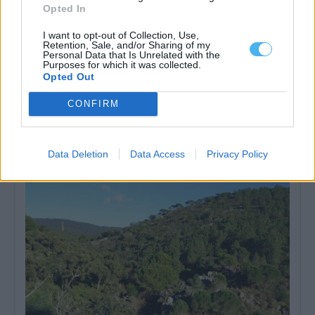
Opted In
I want to opt-out of Collection, Use,
Retention, Sale, and/or Sharing of my
Personal Data that Is Unrelated with the
Purposes for which it was collected.
Opted Out
CONFIRM
Alentejo é finalista dos Olive Travel & Taste Awards
O Alentejo foi selecionado como um dos quatro finalistas da
categoria «Sustainable Food Destination...
Data Deletion
Data Access
Privacy Policy
5 Agosto, 2026 - 17:30